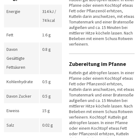
Pfanne oder einem Kochtopf etwas
Fett oder Pflanzenöl erhitzen,
Energie
314 kJ /
Kutteln darin anschwitzen, mit etwas
74 kcal
Tomatenmark und einer Bratensoße
aufgießen und ca. 15 Minuten bei
mittlerer Hitze köcheln lassen. Nach
Fett
1.6 g
Belieben mit einem Schuss Rotwein
verfeinern.
Davon
0.8 g
Gesättigte
Zubereitung im Pfanne
Fettsäuren
Kutteln gut abtropfen lassen. In einer
Pfanne oder einem Kochtopf etwas
Kohlenhydrate
0.5 g
Fett oder Pflanzenöl erhitzen,
Kutteln darin anschwitzen, mit etwas
Tomatenmark und einer Bratensoße
Davon Zucker
0.5 g
aufgießen und ca. 15 Minuten bei
mittlerer Hitze köcheln lassen. Nach
Eiweiss
15 g
Belieben mit einem Schuss Rotwein
verfeinern. Kochtopf: Kutteln gut
abtropfen lassen. In einer Pfanne
Salz
0.02 g
oder einem Kochtopf etwas Fett
oder Pflanzenöl erhitzen, Kutteln