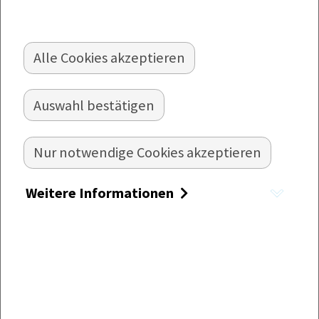
FLÄDLE
Alle Cookies akzeptieren
Suppeneinlage aus gebackenem
Pfannkuchenteig, in Streifen geschnitten.
Auswahl bestätigen
Nur notwendige Cookies akzeptieren
Weitere Informationen
Pfannkuchen-Streifen.
| tiefgefroren
Zutaten
WEIZENMEHL, Wasser, Rapsöl, VOLLMILCH, 14 %