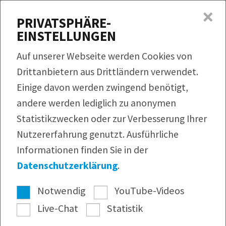
×
MENÜ
PRIVATSPHÄRE-
EINSTELLUNGEN
Produkte
Auf unserer Webseite werden Cookies von
Rezepte
Drittanbietern aus Drittländern verwendet.
QUICKLINKS
Einige davon werden zwingend benötigt,
Produktfinder
Service
andere werden lediglich zu anonymen
Bildmaterial
Rezeptfinder
Unternehmen
Statistikzwecken oder zur Verbesserung Ihrer
Infomaterial
Nutzererfahrung genutzt. Ausführliche
Webshop
Pressearchiv
Informationen finden Sie in der
Newsletter
Datenschutzerklärung
.
Notwendig
YouTube-Videos
Live-Chat
Statistik