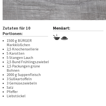
Zutaten für
10
Menüart:
Portionen:
1500 g BÜRGER
Markklößchen
2,5 Knochensellerie
5 Karotten
5 Stangen Lauch
2,5 Bund Frühlingszwiebel
2,5 Packungen grüne
Bohnen
2000 g Suppenfleisch
3 Süßkartoffeln
3 Gemüsezwiebeln
Salz
Pfeffer
Liebstöckel