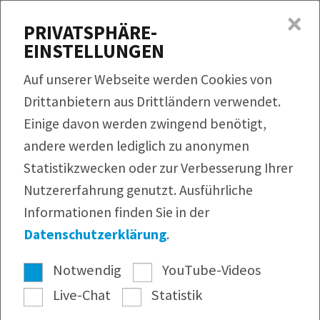
×
MENÜ
PRIVATSPHÄRE-
EINSTELLUNGEN
Produkte
Auf unserer Webseite werden Cookies von
Rezepte
Drittanbietern aus Drittländern verwendet.
NEWS, AKTIONEN UND
QUICKLINKS
HINTERGRUNDINFORMATIONEN
Einige davon werden zwingend benötigt,
Produktfinder
Service
andere werden lediglich zu anonymen
Bildmaterial
SEIEN SIE RUNDUM INFORMIERT!
Rezeptfinder
Unternehmen
Statistikzwecken oder zur Verbesserung Ihrer
Infomaterial
Nutzererfahrung genutzt. Ausführliche
Melden Sie sich hier für unseren BÜRGER-
Webshop
Pressearchiv
Newsletter an!
Informationen finden Sie in der
Newsletter
Datenschutzerklärung
.
Newsletter
Notwendig
YouTube-Videos
Werksverkauf Ditzingen
Live-Chat
Statistik
Fabrikverkauf Crailsheim