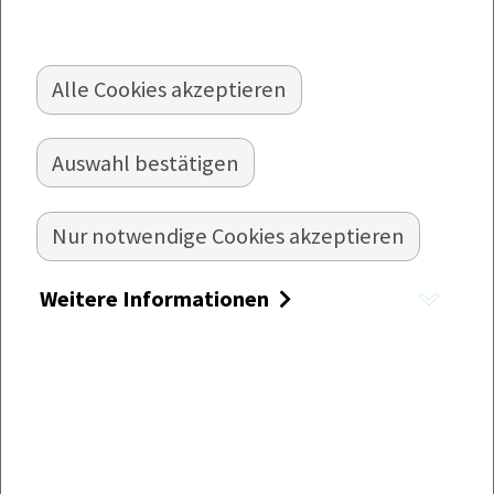
oder Rezeptbilder,
loggen
Sie sich bitte ein.
Alle Cookies akzeptieren
PRODUKTFOLDER
Auswahl bestätigen
Nur notwendige Cookies akzeptieren
Online blättern oder als PDF herunterladen –
entdecken Sie unser gekühltes und
tiefgekühltes Sortiment in übersichtlichen
Weitere Informationen
Produktfoldern.