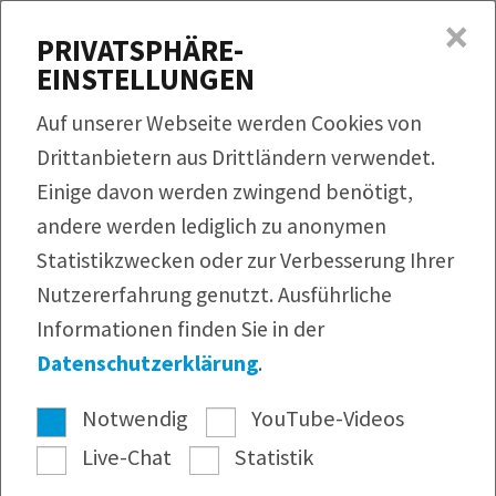
×
MENÜ
PRIVATSPHÄRE-
EINSTELLUNGEN
Produkte
Auf unserer Webseite werden Cookies von
Rezepte
Drittanbietern aus Drittländern verwendet.
HIER FINDEN SIE INFORMATIONEN
QUICKLINKS
ZU UNSEREN PRODUKTEN, REZEPTE
Einige davon werden zwingend benötigt,
Produktfinder
Service
UND VIELES MEHR.
andere werden lediglich zu anonymen
Bildmaterial
Rezeptfinder
Unternehmen
Statistikzwecken oder zur Verbesserung Ihrer
Infomaterial
Sie suchen nach Informationen zu unseren
Nutzererfahrung genutzt. Ausführliche
Webshop
Pressearchiv
Produkten oder interessieren sich für Rezepte
Informationen finden Sie in der
Newsletter
mit dem BÜRGER-Sortiment? In den
Datenschutzerklärung
.
untenstehenden Informationsbroschüren finden
Sie im praktischen PDF-Format Antworten auf
Notwendig
YouTube-Videos
Ihre Fragen.
Live-Chat
Statistik
Benötigen Sie Abbildungen unserer Produkte