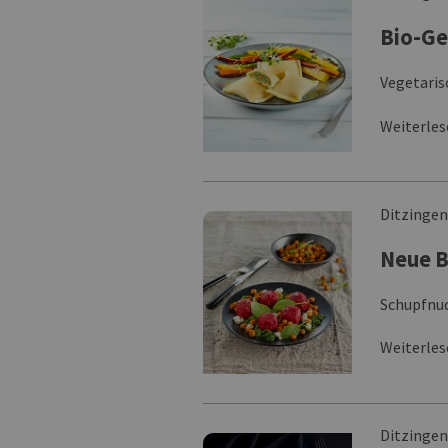
Bio-G
Vegetaris
Weiterle
Ditzinge
Neue B
Schupfnud
Weiterle
Ditzinge