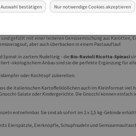
ment um Pasta und Gnocchi mit Zutaten aus kontrolliert-ökologi
Auswahl bestätigen
Nur notwendige Cookies akzeptieren
ng dürfen auf keinem Speiseplan fehlen. Jetzt gibt es die beliebte
und Ricotta. Mit Tomatensauce serviert überzeugen die
Bio-Tortel
e
sind gefüllt mit einer leckeren Gemüsemischung aus Karotten, E
emüseragout, aber auch überbacken in einem Pastaauflauf.
d Spinat in zartem Nudelteig - die
Bio-Ravioli Ricotta-Spinaci
sin
lliert-ökologischem Anbau sind sie die perfekte Ergänzung für all
mbidämpfer oder Kochtopf zubereiten.
ass die italienischen Kartoffelklößchen auch im Kleinformat viel 
r Gnocchi-Salate oder Kindergerichte. Die Gnocchi können einfach
nzeln entnehmbar. Sie sind ab sofort im 2 x 2,5 kg-Gebinde erhältl
its Eierspätzle, Eierknöpfle, Schupfnudeln und Gemüsemaultasch