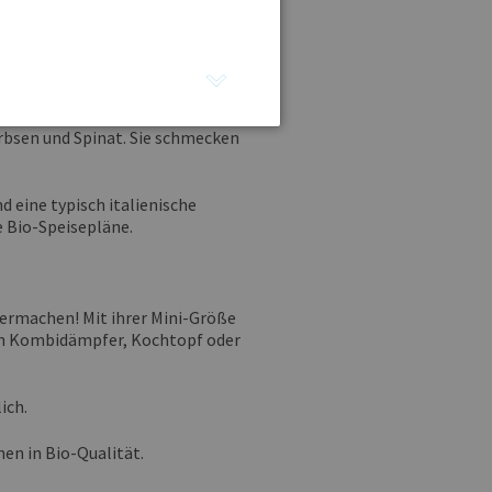
schem Anbau:
 Sorte auch in Bio-Qualität mit
loni Ricotta-Spinaci
große und
rbsen und Spinat. Sie schmecken
d eine typisch italienische
e Bio-Speisepläne.
hermachen! Mit ihrer Mini-Größe
 in Kombidämpfer, Kochtopf oder
ich.
en in Bio-Qualität.