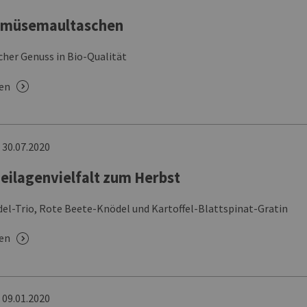
emüsemaultaschen
cher Genuss in Bio-Qualität
sen
n
30.07.2020
eilagenvielfalt zum Herbst
el-Trio, Rote Beete-Knödel und Kartoffel-Blattspinat-Gratin
sen
n
09.01.2020