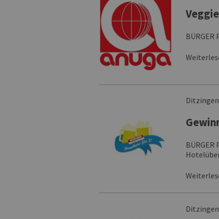
Veggie
BÜRGER Pr
Weiterle
Ditzinge
Gewinn
BÜRGER Pr
Hotelübe
Weiterle
Ditzinge