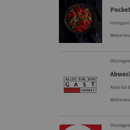
Pocket
Intergast
Weiterle
Ditzinge
Abwech
Alles für
Weiterle
Ditzinge