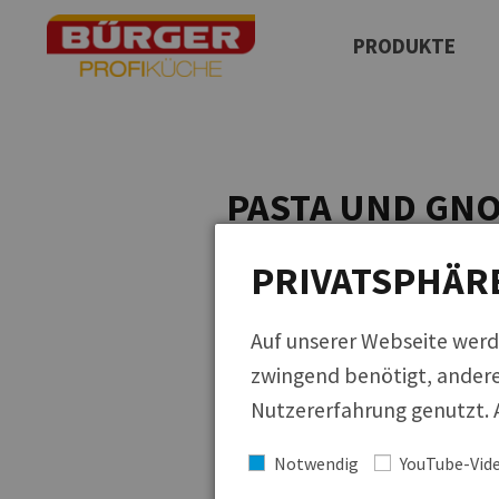
PRODUKTE
Produktfinder
Neuprodukte
QUICKLINKS
PASTA UND GNO
Regionale Küche
Cucina Italiana
PRIVATSPHÄR
Ditzingen, 15.10.2021
Küchen der Welt
Auf unserer Webseite werd
zwingend benötigt, andere
Nutzererfahrung genutzt. A
Das Sortiment von BÜRGER Profikü
Notwendig
YouTube-Vid
In der Gemeinschaftsverpflegung, i