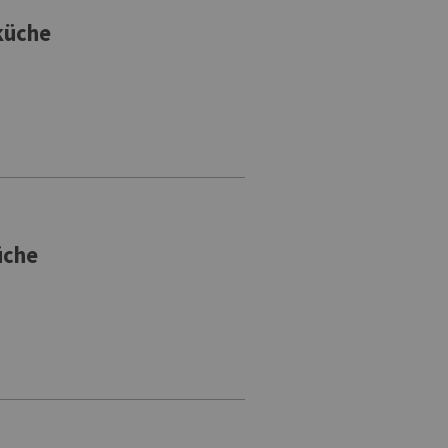
küche
üche