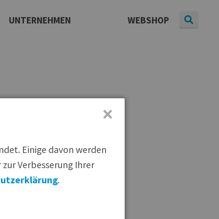
UNTERNEHMEN
WEBSHOP
Daten & Fakten
Presse
aterial
|
Pressearchiv
|
Newsletter
Karriere
×
endet. Einige davon werden
 zur Verbesserung Ihrer
utzerklärung
.
Qualität.
 Bio-Produkten. Die BÜRGER