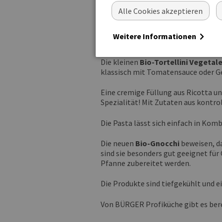
Profiküche ergänzt daher ihr Sorti
Alle Cookies akzeptieren
Tortelloni mit Ricotta-Spinat-Füllu
einer cremigen Füllung aus Spinat 
Weitere Informationen
kleine Genießer!
Die kleinen
Bio-Tortellini Vegetal
klassisch mit Tomatensauce oder G
Eine cremige Füllung aus Ricotta un
Spezialität! Mit Zutaten aus kontro
Die Pasta lässt sich einfach in Ko
Die neuen
Bio-Gnocchi
beweisen, d
sind sie besonders gut geeignet fü
Pfanne zubereitet werden.
Die Produkte sind tiefgekühlt und ei
Von BÜRGER Profiküche gibt es bere