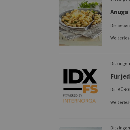
Anuga 
Die neuen
Weiterle
Ditzinge
Für je
Die BÜRGE
Weiterle
Ditzinge