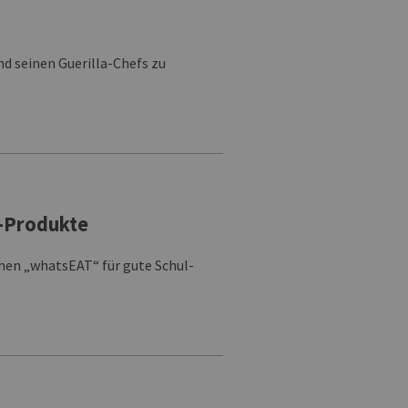
d seinen Guerilla-Chefs zu
g-Produkte
en „whatsEAT“ für gute Schul-