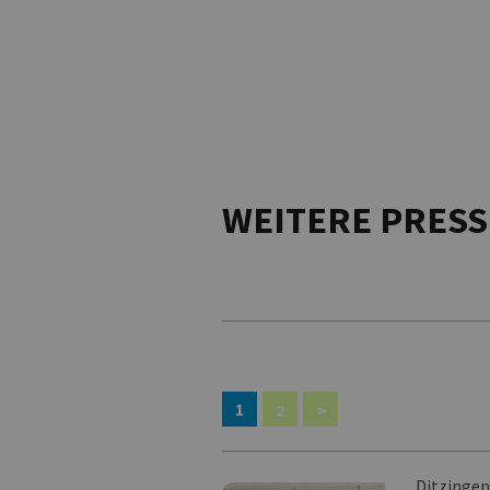
WEITERE PRES
1
2
>
Ditzinge