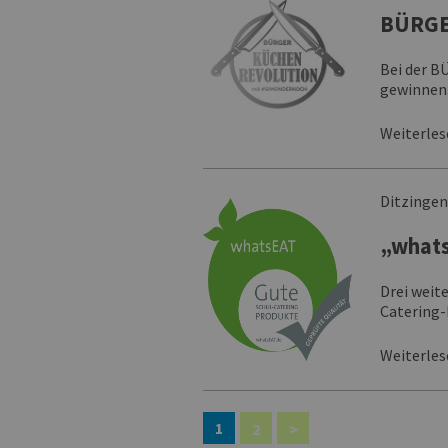
BÜRGE
Bei der B
gewinnen
Weiterle
Ditzinge
„whats
Drei weit
Catering-
Weiterle
1
2
>