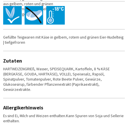
aus gelbem, roten und grünen
Nudelteig, mit heller käsehaltiger
Füllung, vorgegart.
Gefüllte Teigwaren mit Käse in gelbem, rotem und grünen Eier-Nudelteig
| tiefgefroren
Zutaten
HARTWEIZENGRIEß, Wasser, SPEISEQUARK, Kartoffeln, 8 % KÄSE
(BERGKÄSE, GOUDA, HARTKÄSE), VOLLEI, Speisesalz, Rapsöl,
Spinatpulver, Tomatenpulver, Rote Beete Pulver, Gewürze,
Glukosesirup, färbender Pflanzenextrakt (Paprikaextrakt),
Gewürzextrakte.
Allergikerhinweis
Es sind Ei, Milch und Weizen enthalten.Kann Spuren von Soja und Sellerie
enthalten.