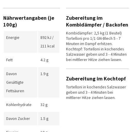
Nährwertangaben (je
Zubereitung im
100g)
Kombidämpfer / Backofen
Kombidämpfer: 2,5 kg (1 Beutel)
Energie
892 kJ /
Tortelloni pro 1/1 GN-Blech 5 - 7
Minuten im Dampf erhitzen.
211 kcal
Kochtopf: Tortelloni in kochendes
Salzwasser geben und 3 - 4 Minuten
bei mittlerer Hitze ziehen lassen.
Fett
4.2 g
Davon
1.9 g
Zubereitung im Kochtopf
Gesättigte
Tortelloni in kochendes Salzwasser
Fettsäuren
geben und 3 - 4 Minuten bei
mittlerer Hitze ziehen lassen.
Kohlenhydrate
32 g
Davon Zucker
1.5 g