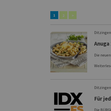
1
2
>
Ditzinge
Anuga 
Die neuen
Weiterle
Ditzinge
Für je
Die BÜRGE