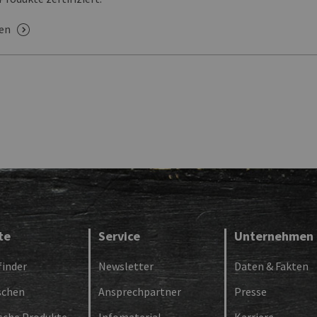
sen
te
Service
Unternehmen
inder
Newsletter
Daten & Fakten
schen
Ansprechpartner
Presse
ische Produkte
Infomaterial
Karriere