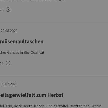
sen
n
20.08.2020
emüsemaultaschen
cher Genuss in Bio-Qualität
sen
n
30.07.2020
eilagenvielfalt zum Herbst
el-Trio, Rote Beete-Knödel und Kartoffel-Blattspinat-Gratin