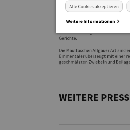
Bei den vegetarischen Kartoffelklöße
Alle Cookies akzeptieren
Kartoffelklöße Jägerart eignen sic
Gericht, zum Beispiel auf Pilzragou
Weitere Informationen
Die Kartoffelklöße Bologneser Art z
umhüllt ist. Umgossen mit Tomaten-B
Gerichte.
Die Maultaschen Allgäuer Art sind e
Emmentaler überzeugt mit einer re
geschmälzten Zwiebeln und Beilagens
WEITERE PRES