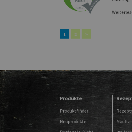
Weiterle
1
2
>
Produkte
Rezep
Produktfinder
Rezeptf
Neuprodukte
Maulta
Regionale Küche
Italien