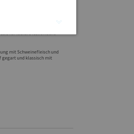
ckige, pilzhaltige Füllung. Die
komponente für ein vegetarisches
 von klassischem Kartoffelkloßteig
is für leckere italienische
llung mit Schweinefleisch und
gegart und klassisch mit