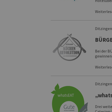
Hotelübe
Weiterle
Ditzinge
BÜRGE
Bei der B
gewinnen
Weiterle
Ditzinge
„whats
Drei weit
Catering-