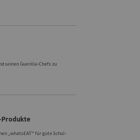
d seinen Guerilla-Chefs zu
g-Produkte
en „whatsEAT“ für gute Schul-