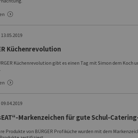
rnachtung.
sen
n
13.05.2019
R Küchenrevolution
ÜRGER Küchenrevolution gibt es einen Tag mit Simon dem Koch un
.
sen
n
09.04.2019
EAT“-Markenzeichen für gute Schul-Caterin
ere Produkte von BÜRGER Profiküche wurden mit dem Markenzeich
Produkte zertifiziert.