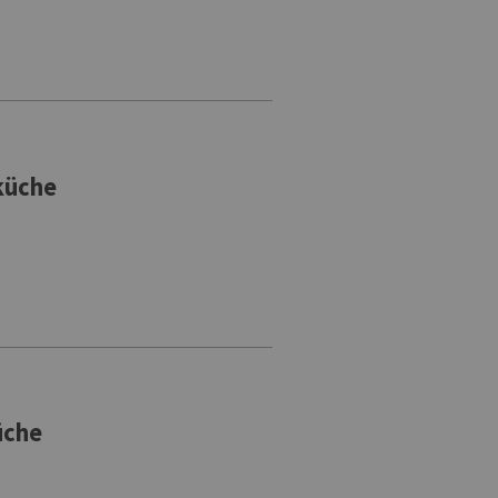
küche
üche