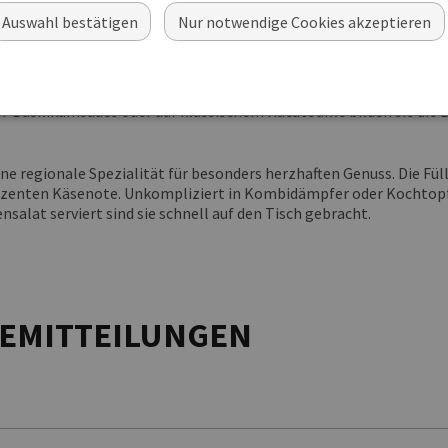
n Jägerart verbirgt sich im klassischen Kartoffelkloßteig eine stü
Auswahl bestätigen
Nur notwendige Cookies akzeptieren
h insbesondere als Beilage zu Wildgerichten, aber auch als Haupt
t in einer cremigen Sahnesauce.
eichnen sich durch eine fein gewürzte Hackfleischfüllung aus, die
asilikumsauce oder auf klassischem Ratatouille bilden sie die Bas
ine regionale Spezialität für besonders herzhaften Genuss. Die Fü
zenten Käsenote. Unkompliziert in Kombidämpfer oder Kochtopf 
alat serviert sind sie schnell auf den Tisch gebracht.
SEMITTEILUNGEN