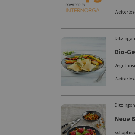
Weiterle
Ditzinge
Bio-G
Vegetaris
Weiterle
Ditzinge
Neue B
Schupfnud