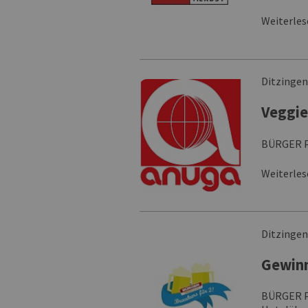
Weiterle
Ditzinge
Veggie
BÜRGER Pr
Weiterle
Ditzinge
Gewinn
BÜRGER Pr