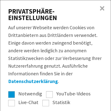
×
MENÜ
PRIVATSPHÄRE-
EINSTELLUNGEN
Produkte
Auf unserer Webseite werden Cookies von
Rezepte
Drittanbietern aus Drittländern verwendet.
QUICKLINKS
Einige davon werden zwingend benötigt,
Produktfinder
Service
andere werden lediglich zu anonymen
Bildmaterial
Rezeptfinder
Unternehmen
Statistikzwecken oder zur Verbesserung Ihrer
Infomaterial
Nutzererfahrung genutzt. Ausführliche
Webshop
Pressearchiv
Informationen finden Sie in der
Newsletter
Datenschutzerklärung
.
Notwendig
YouTube-Videos
Live-Chat
Statistik