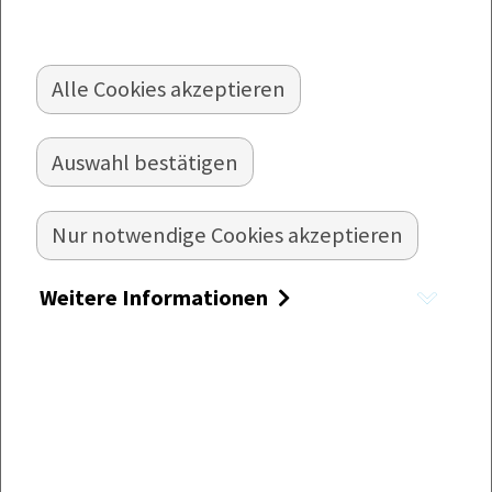
Alle Cookies akzeptieren
MAULTASCHEN-BOWL
Auswahl bestätigen
Bowl mit Maultaschen und frischem Gemüse
Nur notwendige Cookies akzeptieren
Zubereitung:
Weitere Informationen
Zuerst den Weißkohlsalat vorbereiten.
Dazu den Weißkohl in feine Streifen
schneiden oder hobeln und in eine
Schüssel geben. Wasser zum Kochen
bringen. Den Weißkohl mit dem
kochenden Wasser übergießen, die Hälfte
des Weißweinessigs dazugeben und ca. 20