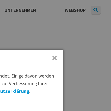
UNTERNEHMEN
WEBSHOP
Daten & Fakten
Presse
aterial
|
Pressearchiv
|
Newsletter
Karriere
×
rviervorschlag
endet. Einige davon werden
 zur Verbesserung Ihrer
utzerklärung
.