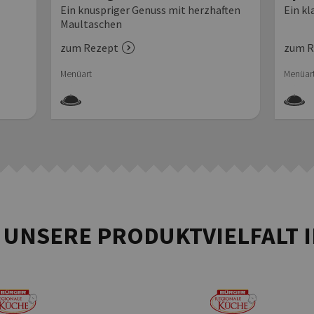
Holl
Ein knuspriger Genuss mit herzhaften
Ein kl
Maultaschen
zum Rezept
zum R
Menüart
Menüar
 UNSERE PRODUKTVIELFALT 