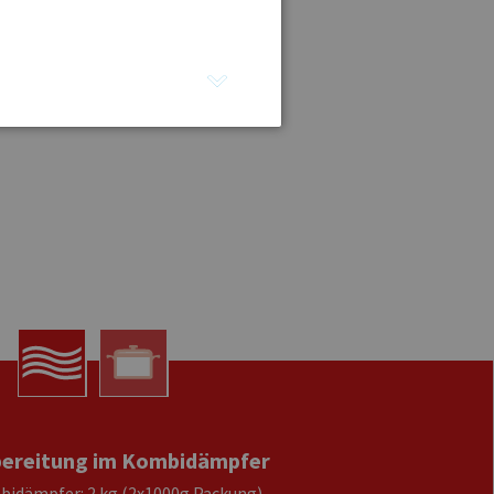
ereitung im Kombidämpfer
idämpfer: 2 kg (2x1000g Packung)