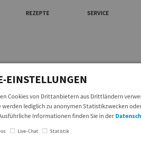
REZEPTE
SERVICE
Rezeptfinder
Newsletter
Ansprechpartner
Maultaschen
Produktfinder
|
Bildmaterial
|
Rezeptfinder
|
Infom
Infomaterial
Italienische Produkte
Allergenmanagement
Beilagen
E-EINSTELLUNGEN
Messen
Suppeneinlagen
Bildmaterial
Knödel
Bezugsquellen
Se
en Cookies von Drittanbietern aus Drittländern verw
Süßspeisen
 werden lediglich zu anonymen Statistikzwecken oder
Feinkost
usführliche Informationen finden Sie in der
Datensch
eos
Live-Chat
Statistik