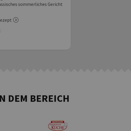
andaise
assisches sommerliches Gericht
Leckeres veganes Maulta
ezept
zum Rezept
t
Menüart
IN DEM BEREICH