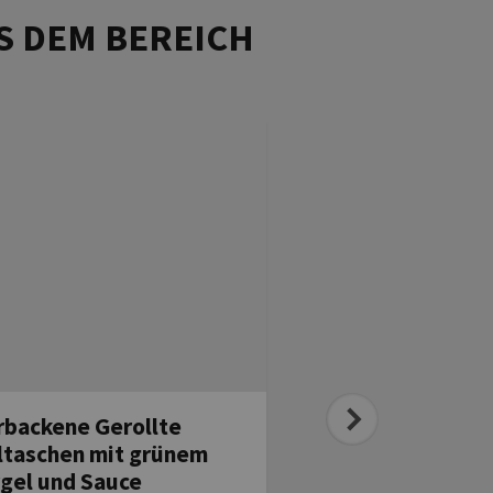
S DEM BEREICH
backene Gerollte
Gebratene vegane
taschen mit grünem
Maultaschen mit 
gel und Sauce
Kräuter-Sour-Cre