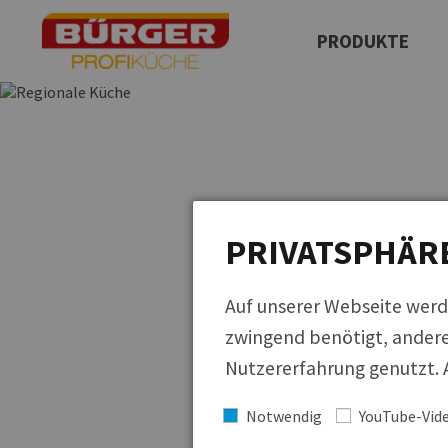
PRODUKTE
Produktfinder
Neuprodukte
QUICKLINKS
Regionale Küche
Cucina Italiana
PRIVATSPHÄR
Küchen der Welt
Auf unserer Webseite werd
zwingend benötigt, andere
Nutzererfahrung genutzt. A
Notwendig
YouTube-Vid