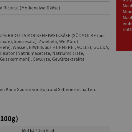
Maul
nd Ricotta (Molkeneiweißkäse)
Minu
Maul
einl
mitt
12 % RICOTTA MOLKENEIWEIßKÄSE (SÜßMOLKE (aus
äure), Speisesalz), Zwiebeln, Weißbrot
Hefe), Wasser, EIWEIß aus HÜHNEREI, VOLLEI, GOUDA,
ilisator (Natriumacetate, Natriumcitrate,
 (Guarkernmehl), Gewürze, Gewürzextrakte.
ten.Kann Spuren von Soja und Sellerie enthalten.
 100g)
694 kJ / 165 kcal