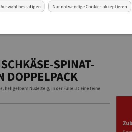
Auswahl bestätigen
Nur notwendige Cookies akzeptieren
ISCHKÄSE-SPINAT-
N DOPPELPACK
, hellgelbem Nudelteig, in der Fülle ist eine feine
Zub
Komb