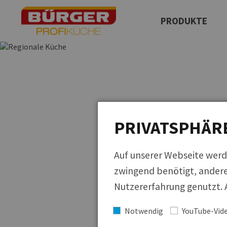
PRODUKTE
Produktfinder
Neuprodukte
QUICKLINKS
Regionale Küche
Cucina Italiana
PRIVATSPHÄR
Küchen der Welt
Auf unserer Webseite werd
zwingend benötigt, andere
Nutzererfahrung genutzt. A
Notwendig
YouTube-Vid