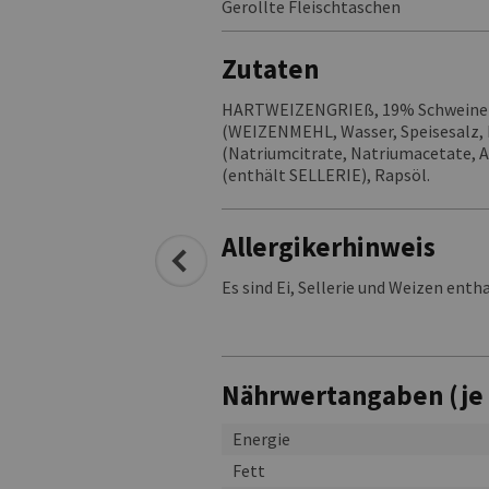
Gerollte Fleischtaschen
Zutaten
HARTWEIZENGRIEß, 19% Schweinefle
(WEIZENMEHL, Wasser, Speisesalz, Hef
(Natriumcitrate, Natriumacetate, A
(enthält SELLERIE), Rapsöl.
Allergikerhinweis
Es sind Ei, Sellerie und Weizen ent
Nährwertangaben (je
Energie
Fett