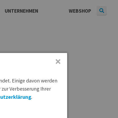
UNTERNEHMEN
WEBSHOP
Daten & Fakten
Presse
aterial
|
Pressearchiv
|
Newsletter
Karriere
×
rviervorschlag
endet. Einige davon werden
 zur Verbesserung Ihrer
utzerklärung
.