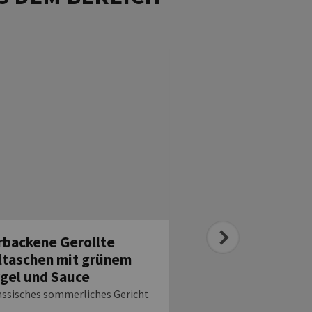
backene Gerollte
Gebratene vegane
taschen mit grünem
Maultaschen mit 
gel und Sauce
Kräuter-Sour-Cre
andaise
assisches sommerliches Gericht
Leckeres veganes Maulta