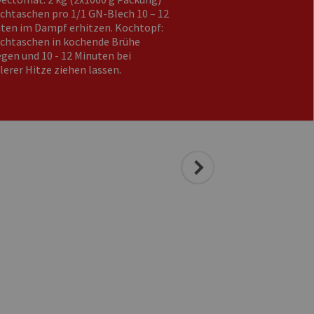
schtaschen pro 1/1 GN-Blech 10 – 12
ten im Dampf erhitzen. Kochtopf:
schtaschen in kochende Brühe
egen und 10 - 12 Minuten bei
lerer Hitze ziehen lassen.