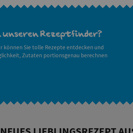
n unseren Rezeptfinder?
 können Sie tolle Rezepte entdecken und
glichkeit, Zutaten portionsgenau berechnen
R NEUES LIEBLINGSREZEPT AU