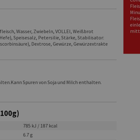
Flei
Minu
Flei
einl
mitt
isch, Wasser, Zwiebeln, VOLLEI, Weißbrot
e), Speisesalz, Petersilie, Stärke, Stabilisator:
scorbinsäure), Dextrose, Gewürze, Gewürzextrakte
halten.Kann Spuren von Soja und Milch enthalten.
 100g)
785 kJ / 187 kcal
6.7 g