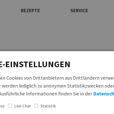
REZEPTE
SERVICE
Rezeptfinder
Newsletter
Ansprechpartner
Maultaschen
Produktfinder
|
Bildmaterial
|
Rezeptfinder
|
Infom
Infomaterial
Italienische Produkte
Allergenmanagement
Beilagen
E-EINSTELLUNGEN
Messen
Suppeneinlagen
Bildmaterial
Knödel
Bezugsquellen
Se
en Cookies von Drittanbietern aus Drittländern verw
Süßspeisen
 werden lediglich zu anonymen Statistikzwecken oder
Feinkost
usführliche Informationen finden Sie in der
Datensch
eos
Live-Chat
Statistik