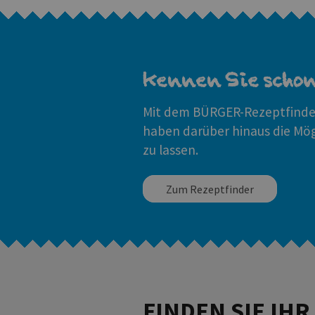
Kennen Sie scho
Mit dem BÜRGER-Rezeptfinder
haben darüber hinaus die Mö
zu lassen.
Zum Rezeptfinder
FINDEN SIE IH