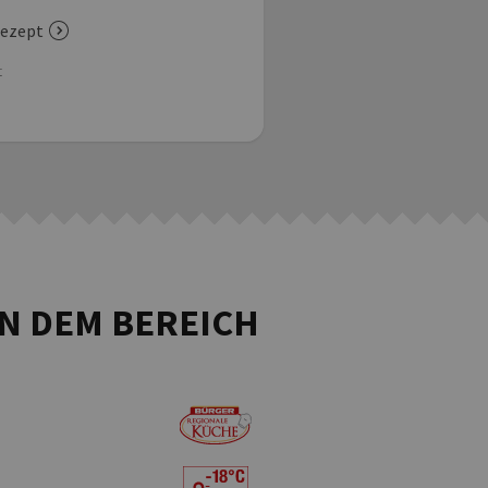
ezept
zum Rezept
t
Menüart
IN DEM BEREICH