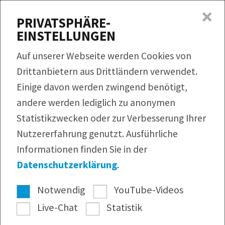
×
MENÜ
PRIVATSPHÄRE-
EINSTELLUNGEN
Produkte
Auf unserer Webseite werden Cookies von
Rezepte
Drittanbietern aus Drittländern verwendet.
QUICKLINKS
Einige davon werden zwingend benötigt,
Produktfinder
Service
andere werden lediglich zu anonymen
Bildmaterial
Rezeptfinder
Unternehmen
Statistikzwecken oder zur Verbesserung Ihrer
Infomaterial
Nutzererfahrung genutzt. Ausführliche
Webshop
Pressearchiv
Informationen finden Sie in der
Newsletter
Datenschutzerklärung
.
Notwendig
YouTube-Videos
Live-Chat
Statistik