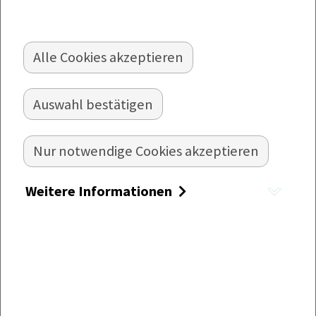
Alle Cookies akzeptieren
MAULTASCHENSALAT MIT SPARGEL
Auswahl bestätigen
UND PESTO
Lauwarmer Maultaschensalat mit Rucola-Pesto
Nur notwendige Cookies akzeptieren
und Spargel
Zubereitung:
Weitere Informationen
Rucola putzen und trockenschleudern.
Eine Handvoll Rucola beiseitelegen. Die
ganzen Blätter werden später noch unter
den Salat gemischt.