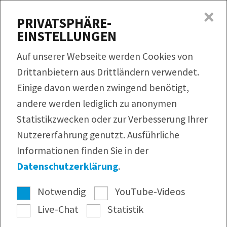
×
MENÜ
PRIVATSPHÄRE-
EINSTELLUNGEN
Produkte
Auf unserer Webseite werden Cookies von
Rezepte
Drittanbietern aus Drittländern verwendet.
QUICKLINKS
Einige davon werden zwingend benötigt,
Produktfinder
Service
andere werden lediglich zu anonymen
Bildmaterial
Rezeptfinder
Unternehmen
Statistikzwecken oder zur Verbesserung Ihrer
Infomaterial
Nutzererfahrung genutzt. Ausführliche
Webshop
Pressearchiv
Informationen finden Sie in der
Newsletter
Datenschutzerklärung
.
Notwendig
YouTube-Videos
Live-Chat
Statistik