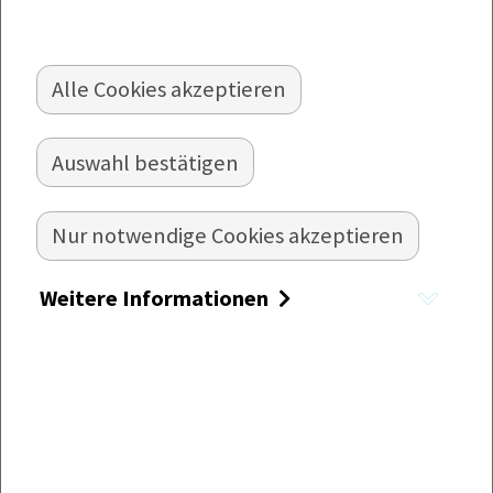
Alle Cookies akzeptieren
MEZZELUNE AN CURRYSAUCE
Auswahl bestätigen
Italien trifft Asien: Mezzelune mit einer würzigen
Currysauce
Nur notwendige Cookies akzeptieren
Zubereitung:
Weitere Informationen
Die Mezzelune nach Packungsanleitung
zubereiten und warmstellen.
Für die Sauce die Butter in einem Topf
erhitzen, Curry hinzugeben und
aufschäumen lassen (nicht bräunen!). Mehl