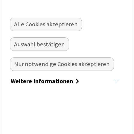
VEGETARISCHE MAULTASCHEN, CA.
85G
Alle Cookies akzeptieren
Kochfeste Teigtaschen aus gelbem Nudelteig
mit Spinat-Käse-Füllung, vorgegart und lose
Auswahl bestätigen
rollend tiefgefroren. Die Maultaschen sind
beidseitig offen.
Nur notwendige Cookies akzeptieren
Weitere Informationen
Maultaschen mit Spinat und Emmentaler
| tiefgefroren