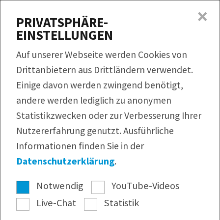
×
MENÜ
PRIVATSPHÄRE-
EINSTELLUNGEN
Produkte
Auf unserer Webseite werden Cookies von
Rezepte
Drittanbietern aus Drittländern verwendet.
QUICKLINKS
Einige davon werden zwingend benötigt,
Produktfinder
Service
andere werden lediglich zu anonymen
Bildmaterial
Rezeptfinder
Unternehmen
Statistikzwecken oder zur Verbesserung Ihrer
Infomaterial
Nutzererfahrung genutzt. Ausführliche
Webshop
Pressearchiv
Informationen finden Sie in der
Newsletter
Datenschutzerklärung
.
Notwendig
YouTube-Videos
Live-Chat
Statistik