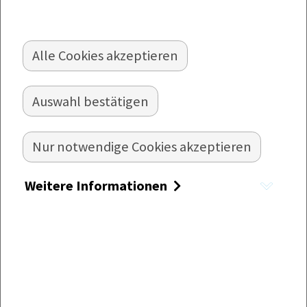
UNSERE BESTEN EIERSPÄTZLE
Alle Cookies akzeptieren
Bei dem Produkt "Eierspätzle" handelt es sich
um eine typisch spätzleförmige, flache Teigware,
vorgegart und gekühlt.
Auswahl bestätigen
Nur notwendige Cookies akzeptieren
Weitere Informationen
Eierspätzle
Zutaten