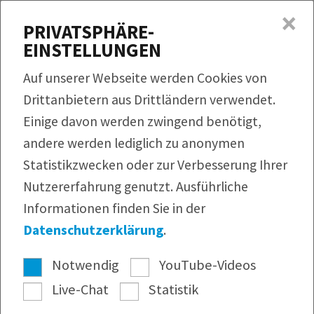
×
MENÜ
PRIVATSPHÄRE-
EINSTELLUNGEN
Produkte
Auf unserer Webseite werden Cookies von
Rezepte
Drittanbietern aus Drittländern verwendet.
QUICKLINKS
Einige davon werden zwingend benötigt,
Produktfinder
Service
andere werden lediglich zu anonymen
Bildmaterial
Rezeptfinder
Unternehmen
Statistikzwecken oder zur Verbesserung Ihrer
Infomaterial
Nutzererfahrung genutzt. Ausführliche
Webshop
Pressearchiv
Informationen finden Sie in der
Newsletter
Datenschutzerklärung
.
Notwendig
YouTube-Videos
Live-Chat
Statistik