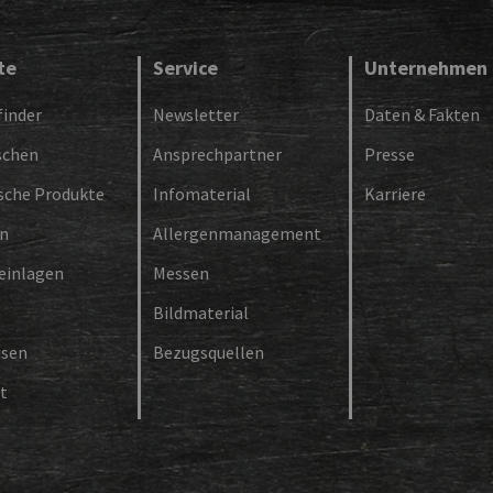
te
Service
Unternehmen
inder
Newsletter
Daten & Fakten
schen
Ansprechpartner
Presse
ische Produkte
Infomaterial
Karriere
en
Allergenmanagement
einlagen
Messen
Bildmaterial
isen
Bezugsquellen
t