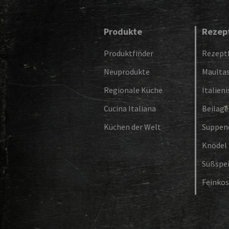
Produkte
Rezep
Produktfinder
Rezeptf
Neuprodukte
Maulta
Regionale Küche
Italien
Cucina Italiana
Beilag
Küchen der Welt
Suppen
Knödel
Süßspe
Feinkos