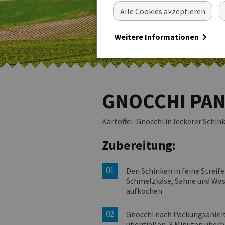
Alle Cookies akzeptieren
Weitere Informationen
GNOCCHI PAN
Kartoffel-Gnocchi in leckerer Schi
Zubereitung:
Den Schinken in feine Streif
Schmelzkäse, Sahne und Wass
aufkochen.
Gnocchi nach Packungsanleitu
übergießen. 3 Minuten überb