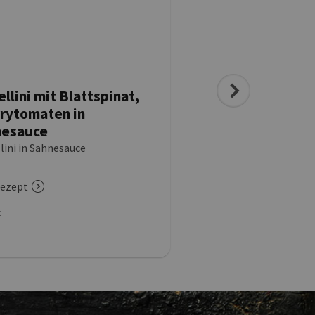
ellini mit Blattspinat,
Tortellini-Melonen
rytomaten in
Basilikum-Melone
nesauce
Pinienkernen, get
Tomaten & Serran
lini in Sahnesauce
Tortellini-Salat
ezept
zum Rezept
t
Menüart