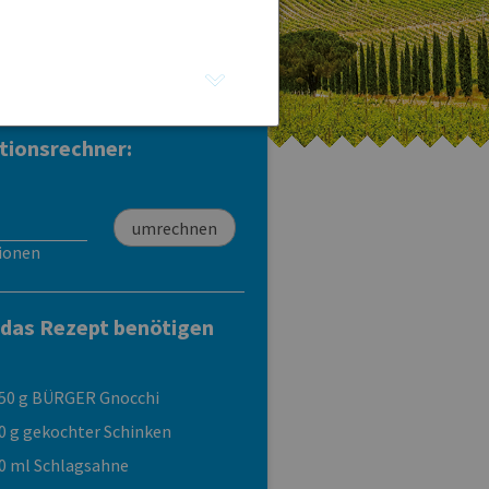
Tortellini Carne di
Tortellini Tricolore
Manzo
Carne di Manzo
tionsrechner:
ionen
 das Rezept benötigen
50 g BÜRGER Gnocchi
0 g gekochter Schinken
0 ml Schlagsahne