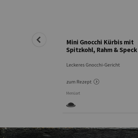
anne „Toscana“
Mini Gnocchi Kürbis mit
Spitzkohl, Rahm & Speck
hi-Gericht
Leckeres Gnocchi-Gericht
zum Rezept
Menüart