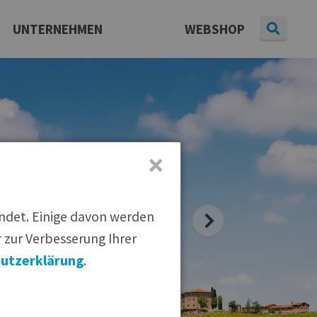
UNTERNEHMEN
WEBSHOP
Daten & Fakten
Presse
aterial
|
Pressearchiv
|
Newsletter
Karriere
×
endet. Einige davon werden
 zur Verbesserung Ihrer
utzerklärung
.
 empfehlen: