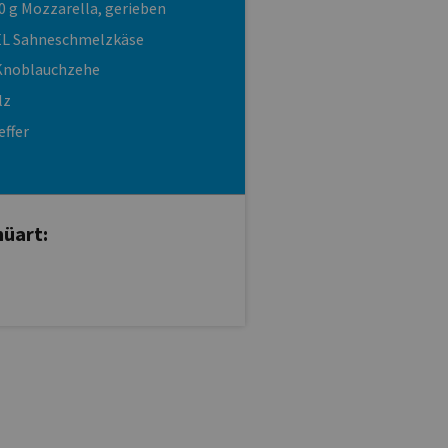
0 g Mozzarella, gerieben
EL Sahneschmelzkäse
Knoblauchzehe
lz
effer
üart: