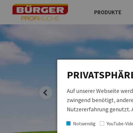
PRODUKTE
Produktfinder
Neuprodukte
QUICKLINKS
Regionale Küche
Cucina Italiana
PRIVATSPHÄR
Küchen der Welt
Auf unserer Webseite werd
zwingend benötigt, andere
Nutzererfahrung genutzt. A
Notwendig
YouTube-Vid