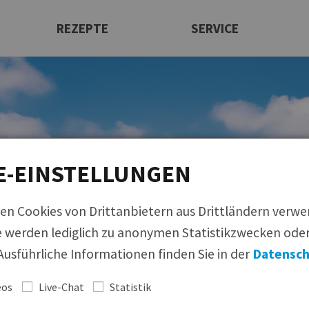
REZEPTE
SERVICE
Rezeptfinder
Newsletter
Ansprechpartner
Maultaschen
Produktfinder
|
Bildmaterial
|
Rezeptfinder
|
Infom
Infomaterial
Italienische Produkte
Allergenmanagement
Beilagen
E-EINSTELLUNGEN
Messen
Suppeneinlagen
Bildmaterial
Knödel
Bezugsquellen
en Cookies von Drittanbietern aus Drittländern verw
Süßspeisen
 werden lediglich zu anonymen Statistikzwecken oder
Feinkost
usführliche Informationen finden Sie in der
Datensch
Wir
eos
Live-Chat
Statistik