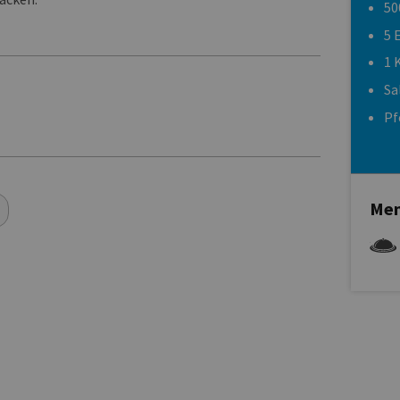
50
5 
1 
Sa
Pf
Men