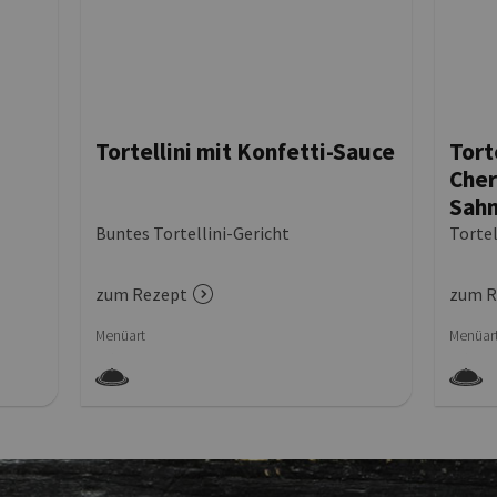
Tortellini mit Konfetti-Sauce
Tort
Cher
Sah
Buntes Tortellini-Gericht
Tortel
zum Rezept
zum R
Menüart
Menüar