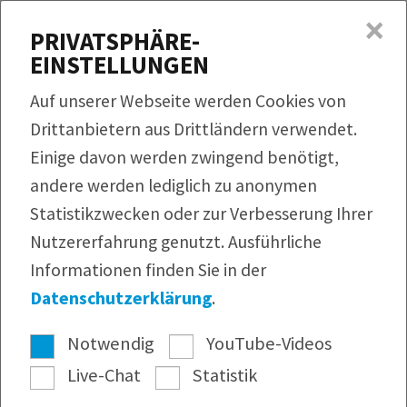
×
MENÜ
PRIVATSPHÄRE-
EINSTELLUNGEN
Produkte
Auf unserer Webseite werden Cookies von
Rezepte
Drittanbietern aus Drittländern verwendet.
QUICKLINKS
Einige davon werden zwingend benötigt,
Produktfinder
Service
andere werden lediglich zu anonymen
Bildmaterial
Rezeptfinder
Unternehmen
Statistikzwecken oder zur Verbesserung Ihrer
Infomaterial
Nutzererfahrung genutzt. Ausführliche
Webshop
Pressearchiv
Informationen finden Sie in der
Newsletter
Datenschutzerklärung
.
Notwendig
YouTube-Videos
Live-Chat
Statistik