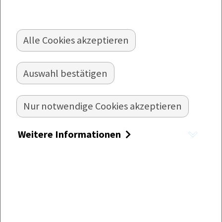
Alle Cookies akzeptieren
OCHSENMAULSALAT MIT
Auswahl bestätigen
BRATKARTOFFELN
Herzhafter Ochsenmaulsalat serviert mit Speck-
Nur notwendige Cookies akzeptieren
Bratkartoffeln
Zubereitung:
Weitere Informationen
Die Margarine in einer Pfanne zerlassen.
Die Zwiebel in kleine Würfel schneiden und
mit dem Speck dazugeben und mitbraten.
Die Kartoffeln schälen, halbieren und in