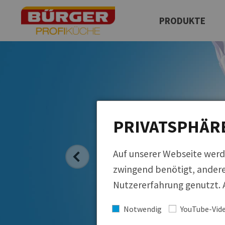
PRODUKTE
Produktfinder
Neuprodukte
QUICKLINKS
Regionale Küche
Cucina Italiana
PRIVATSPHÄR
Küchen der Welt
Auf unserer Webseite werd
zwingend benötigt, andere
Nutzererfahrung genutzt. A
Notwendig
YouTube-Vid