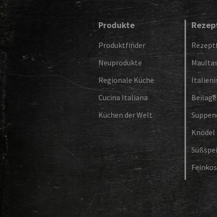
Produkte
Rezep
Produktfinder
Rezeptf
Neuprodukte
Maulta
Regionale Küche
Italien
Cucina Italiana
Beilag
Küchen der Welt
Suppen
Knödel
Süßspe
Feinkos