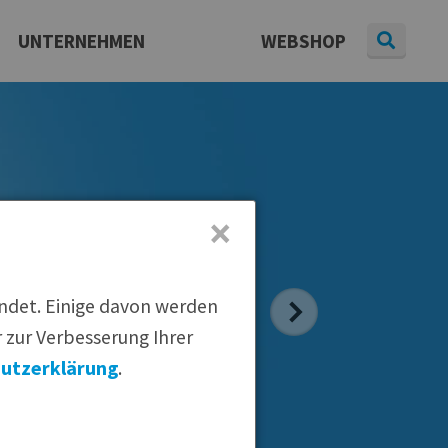
UNTERNEHMEN
WEBSHOP
Daten & Fakten
Presse
aterial
|
Pressearchiv
|
Newsletter
Karriere
×
endet. Einige davon werden
 zur Verbesserung Ihrer
utzerklärung
.
 empfehlen: