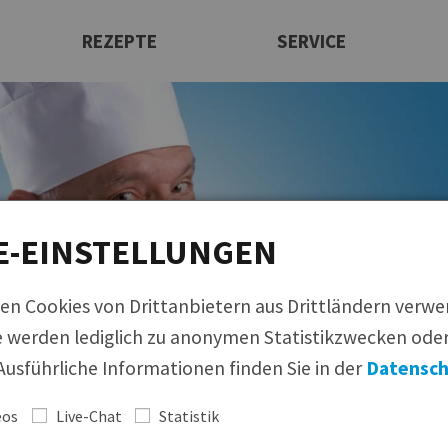
REZEPTE
SERVICE
Rezeptfinder
Newsletter
Ansprechpartner
Maultaschen
Produktfinder
|
Bildmaterial
|
Rezeptfinder
|
Infom
Infomaterial
Italienische Produkte
Allergenmanagement
Beilagen
E-EINSTELLUNGEN
Messen
Suppeneinlagen
Bildmaterial
Knödel
Bezugsquellen
en Cookies von Drittanbietern aus Drittländern verw
Süßspeisen
 werden lediglich zu anonymen Statistikzwecken oder
Feinkost
usführliche Informationen finden Sie in der
Datensch
Wir
eos
Live-Chat
Statistik