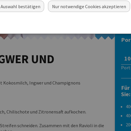
Auswahl bestätigen
Nur notwendige Cookies akzeptieren
Ravioli Formaggio
Por
INGWER UND
Port
 Mit Kokosmilch, Ingwer und Champignons
Für
Sie:
40
h, Chilischote und Zitronensaft aufkochen.
40
20
Streifen schneiden. Zusammen mit den Ravioli in die