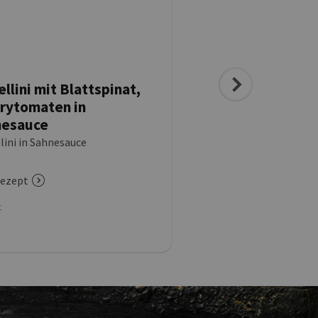
ellini mit Blattspinat,
Tortellini-Melonen
rytomaten in
Basilikum-Melone
nesauce
Pinienkernen, get
Tomaten & Serran
lini in Sahnesauce
Tortellini-Salat
ezept
zum Rezept
t
Menüart