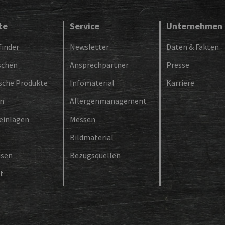
te
Service
Unternehmen
inder
Newsletter
Daten & Fakten
schen
Ansprechpartner
Presse
ische Produkte
Infomaterial
Karriere
en
Allergenmanagement
einlagen
Messen
Bildmaterial
isen
Bezugsquellen
t