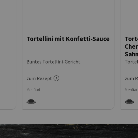
Tortellini mit Konfetti-Sauce
Tort
Cher
Sah
Buntes Tortellini-Gericht
Tortel
zum Rezept
zum R
Menüart
Menüar