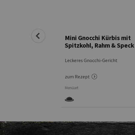
anne „Toscana“
Mini Gnocchi Kürbis mit
Spitzkohl, Rahm & Speck
hi-Gericht
Leckeres Gnocchi-Gericht
zum Rezept
Menüart