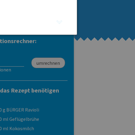
Ravioli Carne di Manzo
Ravioli Funghi-
Formaggio
tionsrechner:
ionen
 das Rezept benötigen
0 g BÜRGER Ravioli
0 ml Geflügelbrühe
0 ml Kokosmilch