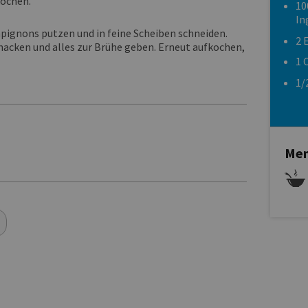
kochen.
10
In
ignons putzen und in feine Scheiben schneiden.
2 
hacken und alles zur Brühe geben. Erneut aufkochen,
1 
1/
Men