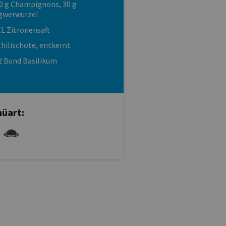
0 g Champignons, 30 g
gwerwurzel
EL Zitronensaft
Chilischote, entkernt
2 Bund Basilikum
üart: