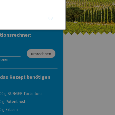
Tortellini Carne di
Tortellini Tricolore
Manzo
Carne di Manzo
tionsrechner:
ionen
 das Rezept benötigen
00 g BÜRGER Tortelloni
0 g Putenbrust
0 g Erbsen