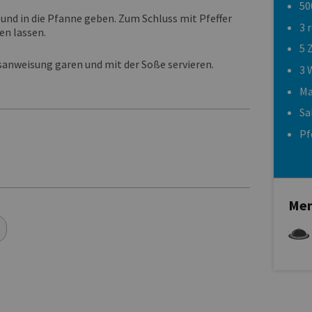
50
 und in die Pfanne geben. Zum Schluss mit Pfeffer
3 
en lassen.
5 
sanweisung garen und mit der Soße servieren.
3 
Ma
Sa
Pf
Men