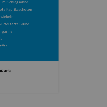
0 ml Schlagsahne
rote Paprikaschoten
Zwiebeln
Würfel fette Brühe
rgarine
lz
effer
üart: