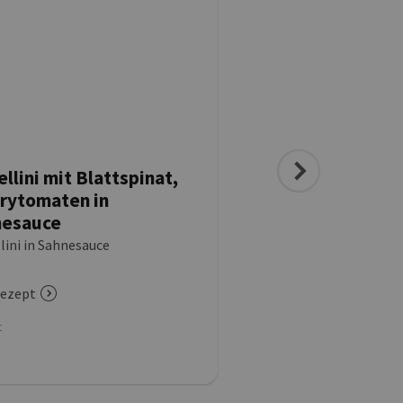
ellini mit Blattspinat,
Tortellini-Melonen
rytomaten in
Basilikum-Melone
nesauce
Pinienkernen, get
Tomaten & Serran
lini in Sahnesauce
Tortellini-Salat
ezept
zum Rezept
t
Menüart