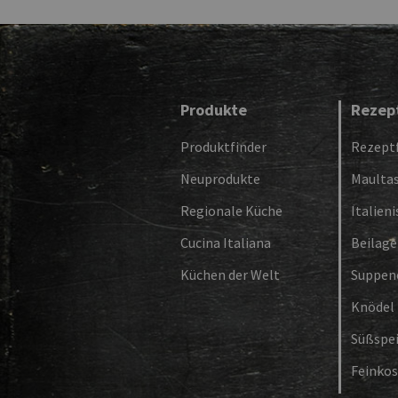
Produkte
Rezep
Produktfinder
Rezeptf
Neuprodukte
Maulta
Regionale Küche
Italien
Cucina Italiana
Beilag
Küchen der Welt
Suppen
Knödel
Süßspe
Feinkos