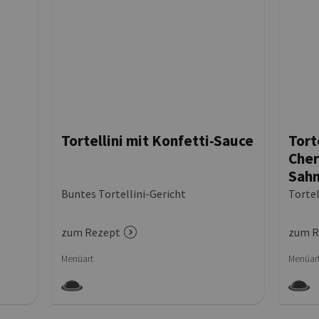
Tortellini mit Konfetti-Sauce
Tort
Cher
Sah
Buntes Tortellini-Gericht
Tortel
zum Rezept
zum R
Menüart
Menüar