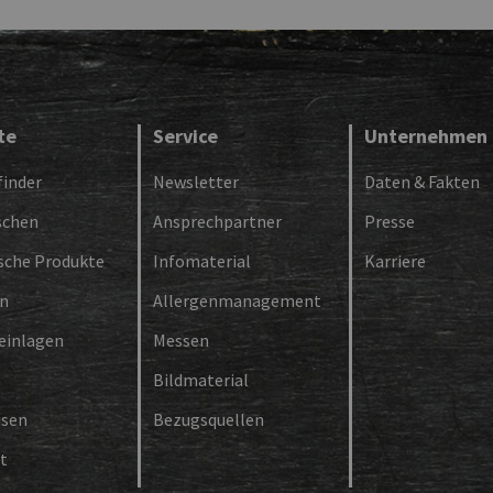
te
Service
Unternehmen
inder
Newsletter
Daten & Fakten
schen
Ansprechpartner
Presse
ische Produkte
Infomaterial
Karriere
en
Allergenmanagement
einlagen
Messen
Bildmaterial
isen
Bezugsquellen
t