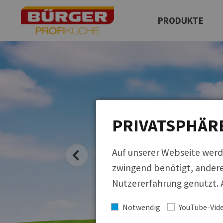
PRODUKTE
Produktfinder
Neuprodukte
QUICKLINKS
Regionale Küche
Cucina Italiana
PRIVATSPHÄR
Küchen der Welt
Auf unserer Webseite werd
zwingend benötigt, andere
Nutzererfahrung genutzt. A
Notwendig
YouTube-Vid