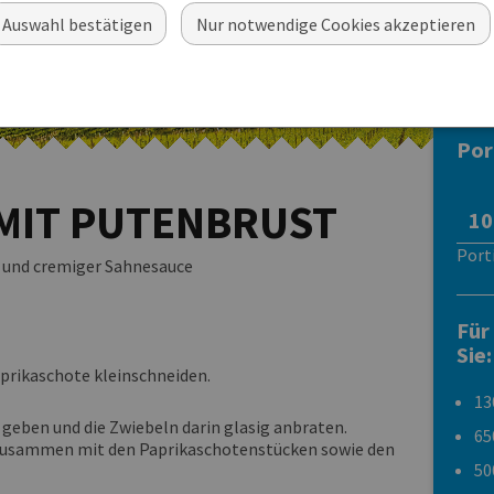
Auswahl bestätigen
Nur notwendige Cookies akzeptieren
Tortelloni Ricotta-
Spinaci
Por
MIT PUTENBRUST
Port
t und cremiger Sahnesauce
Für
Sie:
prikaschote kleinschneiden.
13
 geben und die Zwiebeln darin glasig anbraten.
65
zusammen mit den Paprikaschotenstücken sowie den
50