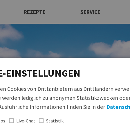
REZEPTE
SERVICE
Rezeptfinder
Newsletter
Ansprechpartner
Maultaschen
Produktfinder
|
Bildmaterial
|
Rezeptfinder
|
Infom
Infomaterial
Italienische Produkte
Allergenmanagement
Beilagen
E-EINSTELLUNGEN
Messen
Suppeneinlagen
Bildmaterial
Knödel
Bezugsquellen
en Cookies von Drittanbietern aus Drittländern verw
Süßspeisen
 werden lediglich zu anonymen Statistikzwecken oder
Feinkost
usführliche Informationen finden Sie in der
Datensch
Wir
eos
Live-Chat
Statistik