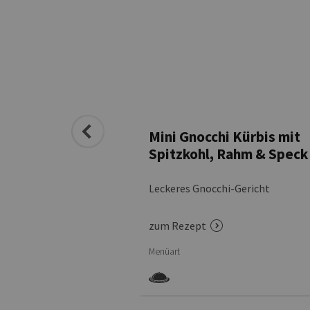
anne „Toscana“
Mini Gnocchi Kürbis mit
Spitzkohl, Rahm & Speck
hi-Gericht
Leckeres Gnocchi-Gericht
zum Rezept
Menüart