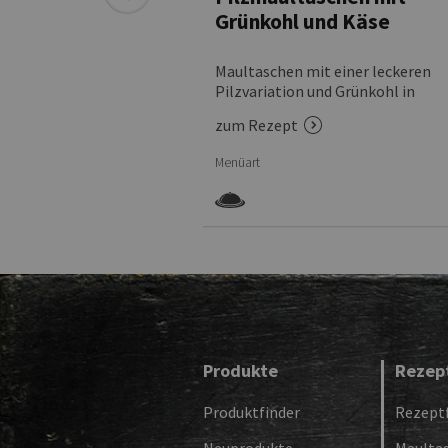
tem Gemüse
Grünkohl und Käse
lassiker in veganer
Maultaschen mit einer leckeren
Pilzvariation und Grünkohl in
Sahnesauce
zum Rezept
Menüart
Produkte
Rezep
Produktfinder
Rezeptf
Neuprodukte
Maulta