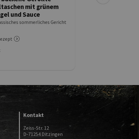
taschen mit grünem
Maultaschen mit 
gel und Sauce
Kräuter-Sour-Cre
andaise
assisches sommerliches Gericht
Leckeres veganes Maulta
ezept
zum Rezept
t
Menüart
Kontakt
Zeiss-Str. 12
D-71254 Ditzingen