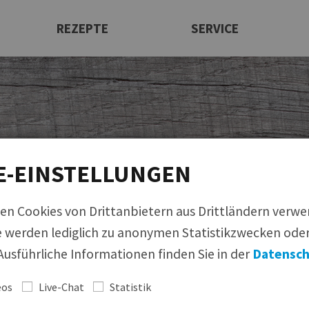
REZEPTE
SERVICE
Rezeptfinder
Newsletter
Ansprechpartner
Maultaschen
Produktfinder
|
Bildmaterial
|
Rezeptfinder
|
Infom
Infomaterial
Italienische Produkte
Allergenmanagement
Beilagen
E-EINSTELLUNGEN
Messen
Suppeneinlagen
Bildmaterial
Knödel
Bezugsquellen
en Cookies von Drittanbietern aus Drittländern verw
Süßspeisen
 werden lediglich zu anonymen Statistikzwecken oder
Feinkost
usführliche Informationen finden Sie in der
Datensch
Wir
eos
Live-Chat
Statistik