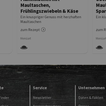
Maultaschen,
Maul
Frühlingszwiebeln & Käse
Spar
Holl
Ein knuspriger Genuss mit herzhaften
Ein kl
Maultaschen
zum Rezept
zum R
Menüart
Menüar
te
Service
Unternehmen
inder
Newsletter
Daten & Fakten
schen
Ansprechpartner
Presse