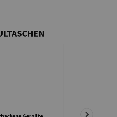
AULTASCHEN
backene Gerollte
Gebratene vegane