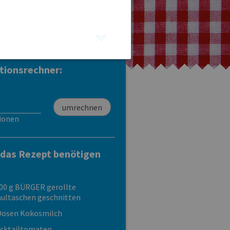
Gerollte Maultaschen
Maultaschen
geschnitten
geschnitten
tionsrechner:
ionen
 das Rezept benötigen
00 g BÜRGER gerollte
ultaschen geschnitten
Dosen Kokosmilch
cktailtomaten