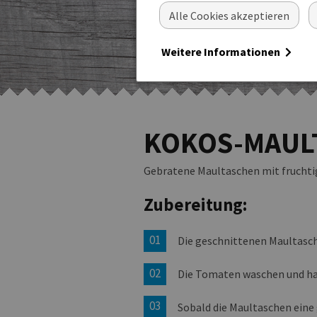
Alle Cookies akzeptieren
Weitere Informationen
KOKOS-MAUL
Gebratene Maultaschen mit frucht
Zubereitung:
Die geschnittenen Maultasch
Die Tomaten waschen und ha
Sobald die Maultaschen eine