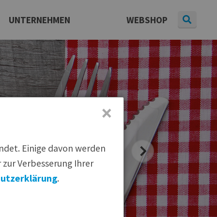
UNTERNEHMEN
WEBSHOP
Daten & Fakten
Presse
aterial
|
Pressearchiv
|
Newsletter
Karriere
×
endet. Einige davon werden
 zur Verbesserung Ihrer
utzerklärung
.
 empfehlen: