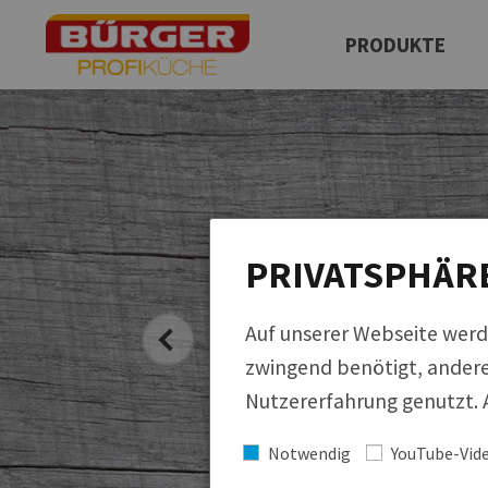
PRODUKTE
Produktfinder
Neuprodukte
QUICKLINKS
Regionale Küche
Cucina Italiana
PRIVATSPHÄR
Küchen der Welt
Auf unserer Webseite werd
zwingend benötigt, andere
Nutzererfahrung genutzt. A
Notwendig
YouTube-Vid