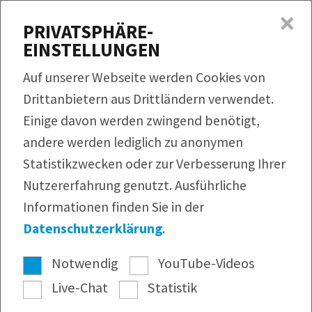
×
MENÜ
PRIVATSPHÄRE-
EINSTELLUNGEN
Produkte
Auf unserer Webseite werden Cookies von
Rezepte
Drittanbietern aus Drittländern verwendet.
QUICKLINKS
Einige davon werden zwingend benötigt,
Produktfinder
Service
andere werden lediglich zu anonymen
Bildmaterial
Rezeptfinder
Unternehmen
Statistikzwecken oder zur Verbesserung Ihrer
Infomaterial
Nutzererfahrung genutzt. Ausführliche
Webshop
Pressearchiv
Informationen finden Sie in der
Newsletter
Datenschutzerklärung
.
Notwendig
YouTube-Videos
Live-Chat
Statistik