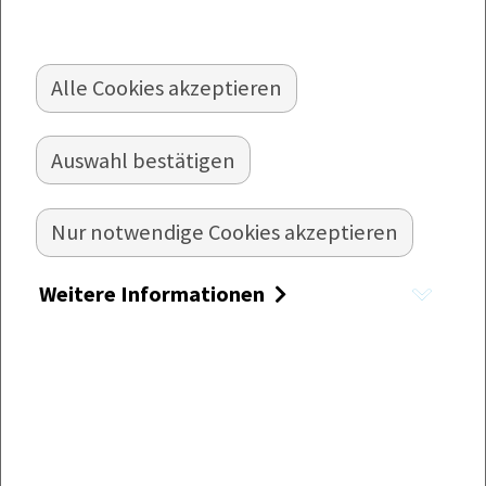
Alle Cookies akzeptieren
LEBERKNÖDEL MIT BLATTSALATEN
Auswahl bestätigen
Fein angemachte Blattsalate als Beilage für
deftige Leberknödel.
Nur notwendige Cookies akzeptieren
Zubereitung:
Weitere Informationen
Knödel nach Packungsanweisung
zubereiten.
Inzwischen die Blattsalate putzen,
waschen und in mundgerechte Stücke
zupfen. Die Zwiebel schälen und in sehr