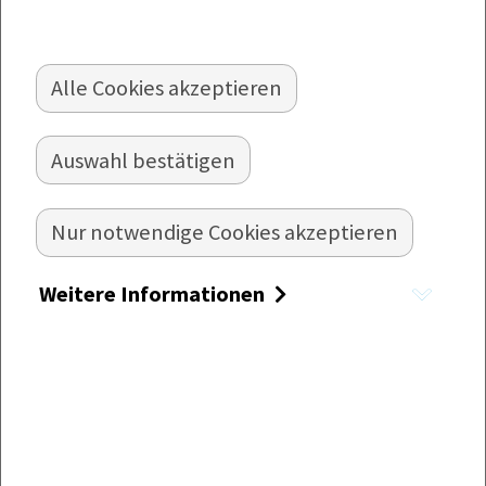
Alle Cookies akzeptieren
MAULTASCHENSPIESSE
Auswahl bestätigen
Leckere Maultaschenhälften mit Zwiebeln und
Bacon als Spieß serviert.
Nur notwendige Cookies akzeptieren
Zubereitung:
Weitere Informationen
Die Zwiebeln vierteln und in Scheiben
schneiden.
Die Maultaschen halbieren (pro Spieß
werden 4 Hälften benötigt).