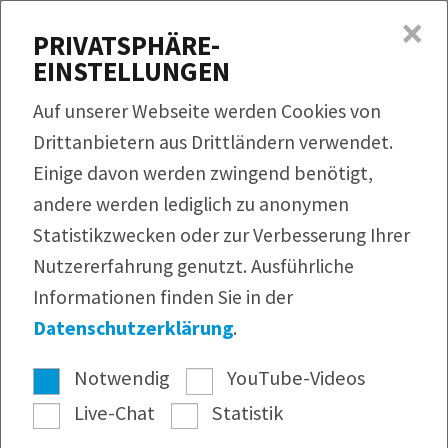
×
MENÜ
PRIVATSPHÄRE-
EINSTELLUNGEN
Produkte
Auf unserer Webseite werden Cookies von
Rezepte
Drittanbietern aus Drittländern verwendet.
QUICKLINKS
Einige davon werden zwingend benötigt,
Produktfinder
Service
andere werden lediglich zu anonymen
Bildmaterial
Rezeptfinder
Unternehmen
Statistikzwecken oder zur Verbesserung Ihrer
Infomaterial
Nutzererfahrung genutzt. Ausführliche
Webshop
Pressearchiv
Informationen finden Sie in der
Newsletter
Datenschutzerklärung
.
Notwendig
YouTube-Videos
Live-Chat
Statistik